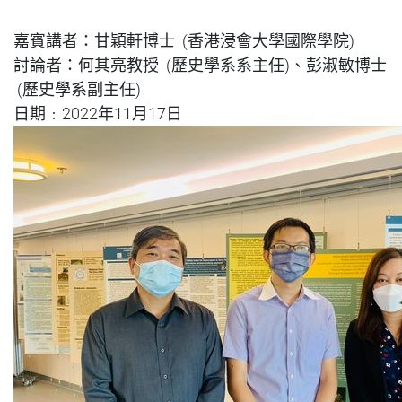
嘉賓講者：甘穎軒博士 (香港浸會大學國際學院)
討論者：
何其亮教授 (
歷史學
系系主任)、彭淑敏博士
(
歷史學
系
副
主任)
日期﹕2022年11月17日