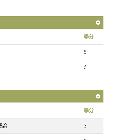
學分
8
6
學分
史概論
3