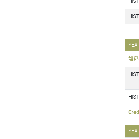
HIS
HIS
YEA
課程
HIS
HIS
Cre
YEA