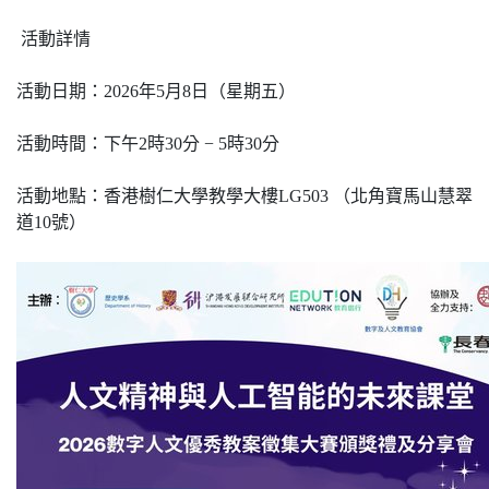
活動詳情
活動
日
期：
2026
年
5
月
8
日
（星期五）
活動時間：下午
2
時
30
分
− 5
時
30
分
活動地點：
香
港樹仁
大
學教學
大
樓
LG503
（北
角
寶
馬山
慧翠
道
10
號）