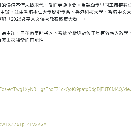
人文學科的價值不僅未被取代，反而更顯重要。為鼓勵學界同工擁抱
同主辦，並由香港樹仁大學歷史學系、香港科技大學、香港中文
辦「2026數字人文優秀教案徵集大賽」。
為主題，旨在徵集能將 AI、數據分析與數位工具有效融入教學
探索未來課堂的可能性！
LScFds-eATwg1XyNBHlgzFncE71ckQofO9patpQdgDjEJT0MAQ/vie
le/dwTXZZ61p14FvSVGA