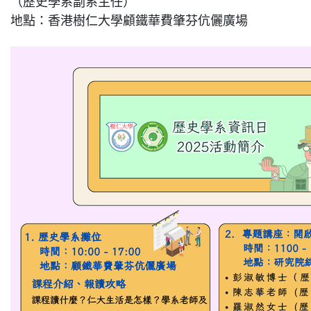
（歷史學系副系主任）
地點：香港樹仁大學顧鐵華費肇芬伉儷廣場