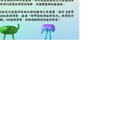
絡我們
地址
(852) 2570 7110
香港北角寶馬山慧翠道10號
(852) 2104 8271
香港樹仁大學文學院
history@hksyu.edu
歷史學系
間：星期一至五上午9時至
時；下午2時至下午5時