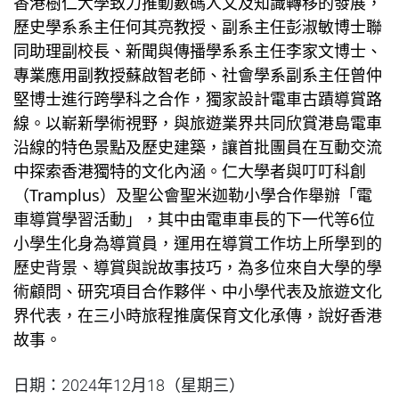
香港樹仁大學致力推動數碼人文及知識轉移的發展，
歷史學系系主任何其亮教授、副系主任彭淑敏博士聯
同助理副校長、新聞與傳播學系系主任李家文博士、
專業應用副教授蘇啟智老師、社會學系副系主任曾仲
堅博士進行跨學科之合作，獨家設計電車古蹟導賞路
線。以嶄新學術視野，與旅遊業界共同欣賞港島電車
沿線的特色景點及歷史建築，讓首批團員在互動交流
仁大學者與叮叮科創
中探索香港獨特的文化內涵。
（Tramplus）及聖公會聖米迦勒小學合作舉辦「電
車導賞學習活動」，其中由電車車長的下一代等6位
小學生化身為導賞員，運用在導賞工作坊上所學到的
歷史背景、導賞與說故事技巧，為多位來自大學的學
術顧問、研究項目合作夥伴、中小學代表及旅遊文化
界代表，在三小時旅程推廣保育文化承傳，說好香港
故事。
日期：2024年12月18（星期三）